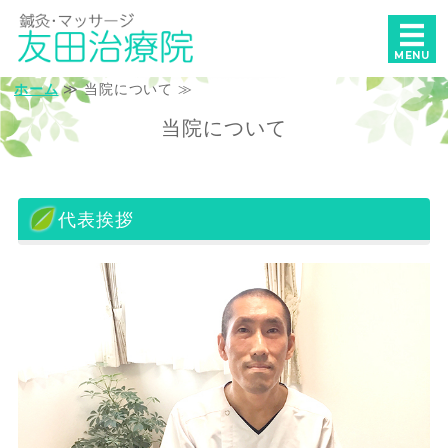
訪問マッサージ・鍼灸・
MENU
ホーム
≫ 当院について ≫
ホーム
当院について
ご利用案内
施術内容・料金
代表挨拶
当院について
お問い合わせ