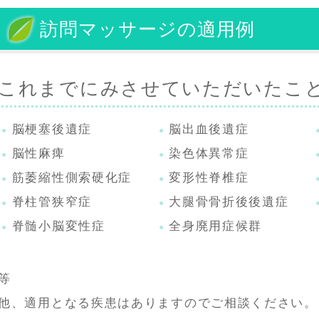
訪問マッサージの適用例
これまでにみさせていただいたこ
脳梗塞後遺症
脳出血後遺症
脳性麻痺
染色体異常症
筋萎縮性側索硬化症
変形性脊椎症
脊柱管狭窄症
大腿骨骨折後後遺症
脊髄小脳変性症
全身廃用症候群
等
他、適用となる疾患はありますのでご相談ください。