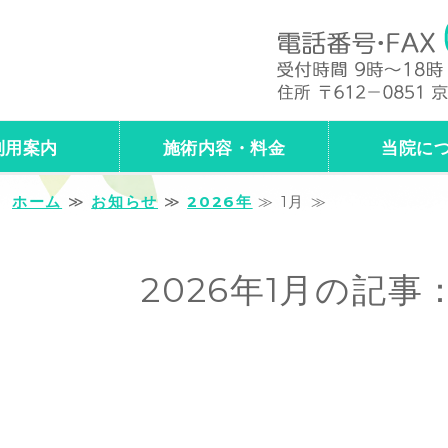
問マッサージ・鍼灸・保険診療／自
利用案内
施術内容・料金
当院に
ホーム
≫
お知らせ
≫
2026年
≫ 1月 ≫
2026年1月の記